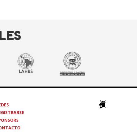
LES
EDES
EGISTRARSE
PONSORS
ONTACTO