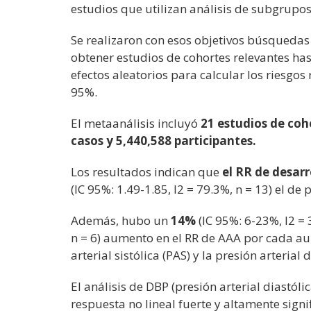
estudios que utilizan análisis de subgrupo
Se realizaron con esos objetivos búsqueda
obtener estudios de cohortes relevantes has
efectos aleatorios para calcular los riesgos r
95%.
El metaanálisis incluyó
21 estudios de coh
casos y 5,440,588 participantes.
Los resultados indican que
el RR de desarr
(IC 95%: 1.49-1.85, I2 = 79.3%, n = 13) el de
Además, hubo un
14%
(IC 95%: 6-23%, I2 = 
n = 6) aumento en el RR de AAA por cada 
arterial sistólica (PAS) y la presión arterial
El análisis de DBP (presión arterial diastól
respuesta no lineal fuerte y altamente signi