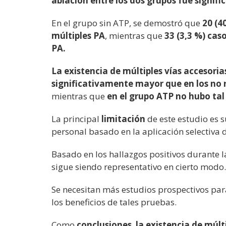
ablación entre los dos grupos fue signifi
En el grupo sin ATP, se demostró que
20 (4
múltiples PA
, mientras que
33 (3,3 %) cas
PA.
La existencia de múltiples vías accesoria
significativamente mayor que en los no 
mientras que
en el grupo ATP no hubo tal
La principal
limitación
de este estudio es 
personal basado en la aplicación selectiva 
Basado en los hallazgos positivos durante 
sigue siendo representativo en cierto modo.
Se necesitan más estudios prospectivos pa
los beneficios de tales pruebas.
Como
conclusiones
,
la existencia de múlt