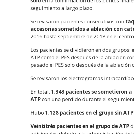
solo
en la confirmación de los puntos finale
seguimiento a largo plazo.
Se revisaron pacientes consecutivos con
taq
accesorias sometidos a ablación con cat
2016 hasta septiembre de 2018 en el centro 
Los pacientes se dividieron en dos grupos: 
ATP como el PES después de la ablación com
pasado el PES solo después de la ablación 
Se revisaron los electrogramas intracardíaco
En total,
1.343 pacientes se sometieron a
ATP
con uno perdido durante el seguimient
Hubo
1.128 pacientes en el grupo sin ATP
Veintitrés pacientes en el grupo de ATP
d
adicionales debido a la administración del t