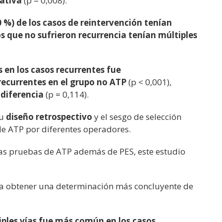
cativa
(p = 0,008).
0 %) de los casos de reintervención tenían
os que no sufrieron recurrencia tenían múltiples
s en los casos recurrentes fue
recurrentes en el grupo no ATP
(p < 0,001),
 diferencia
(p = 0,114).
su
diseño retrospectivo
y el sesgo de selección
de ATP por diferentes operadores.
las pruebas de ATP además de PES, este estudio
ra obtener una determinación más concluyente de
iples vías fue más común en los casos