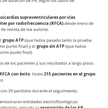
s de ablación de PA, según los datos de
uicardias supraventriculares por vías
éter por radiofrecuencia (RFCA)
desde enero de
de revista de loa autores.
el
grupo ATP
(que había pasado tanto la prueba
o punto final) y el
grupo sin ATP
(que había
como punto final).
s de los pacientes y sus resultados a largo plazo.
 RFCA con éxito
. Hubo
215 pacientes en el grupo
o.
con 39 perdidos durante el seguimiento.
emostraron entidades electrofisiológicas
rifosfato, incluida la
reaparición de las AP