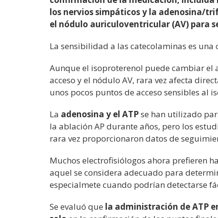
los nervios simpáticos y la adenosina/t
el nódulo auriculoventricular (AV) para s
La sensibilidad a las catecolaminas es una 
Aunque el isoproterenol puede cambiar el 
acceso y el nódulo AV, rara vez afecta dire
unos pocos puntos de acceso sensibles al is
La
adenosina y el ATP
se han utilizado par
la ablación AP durante años, pero los estud
rara vez proporcionaron datos de seguimie
Muchos electrofisiólogos ahora prefieren h
aquel se considera adecuado para determina
especialmete cuando podrían detectarse fác
Se evaluó que
la administración de ATP e