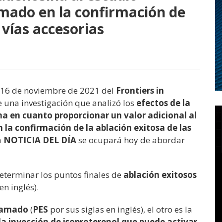
amado en la confirmación de
 vías accesorias
l 16 de noviembre de 2021 del
Frontiers in
e una investigación que analizó los
efectos de la
a en cuanto proporcionar un valor adicional al
 la confirmación de la ablación exitosa de las
a
NOTICIA DEL DÍA
se ocupará hoy de abordar
eterminar los puntos finales de
ablación exitosos
en inglés).
gramado
(
PES
por sus siglas en inglés), el otro es la
la inyección de isoproterenol que puede activar