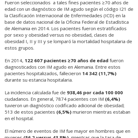
Fueron seleccionados
a tales fines pacientes ≥70 años de
edad con un diagnóstico de IM agudo según el código I21 de
la Clasificación Internacional de Enfermedades (ICD) en la
base de datos nacional de la Oficina Federal de Estadística
de Alemania en 2014. Los pacientes fueron estratificados
por sexo y obesidad versus no obesidad, clases de
obesidad I, II y III y se lomparó la mortalidad hospitalaria de
estos grupos.
En 2014,
122 607 pacientes ≥70 años de edad
fueron
diagnosticados con IM agudo en Alemania. Entre estos
pacientes hospitalizados, fallecieron
14 342 (11,7%)
durante su estancia hospitalaria.
La incidencia calculada fue de
938,46 por cada 100 000
ciudadanos. En general, 7874 pacientes con IM
(6,4%)
tuvieron un diagnóstico codificado adicional de obesidad;
513 de estos pacientes
(6,5%)
murieron mientras estaban
en el hospital.
El número de eventos de IM fue mayor en hombres que en
mujeres
(56.2 versus 43.8%)
, mientras que la tasa de