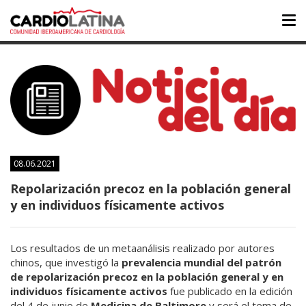
Tog
nav
08.06.2021
Repolarización precoz en la población general
y en individuos físicamente activos
Los resultados de un metaanálisis realizado por autores
chinos, que investigó la
prevalencia mundial del patrón
de repolarización precoz en la población general y en
individuos físicamente activos
fue publicado en la edición
del 4 de junio de
Medicina de Baltimore
y será el tema de