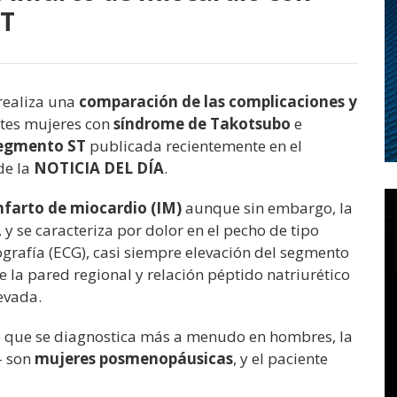
ST
 realiza una
comparación de las complicaciones y
tes mujeres con
síndrome de Takotsubo
e
segmento ST
publicada recientemente en el
de la
NOTICIA DEL DÍA
.
nfarto de miocardio (IM)
aunque
sin embargo, la
,
y se caracteriza por dolor en el pecho de tipo
ografía (ECG), casi siempre elevación del segmento
 la pared regional y relación péptido natriurético
evada.
o que se diagnostica más a menudo en hombres, la
-
son
mujeres posmenopáusicas
, y el paciente