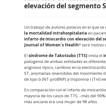
elevación del segmento 
Un trabajo de autores polacos en el que se
la mortalidad intrahospitalaria
en pacien
infarto de miocardio con elevación del 
Journal of Women´s Health
* será motivo 
El
síndrome de Takotsubo (TTS)
imita el
i
patogenia de ambas entidades es diferente
anginoso típico, cambios en la electrocardi
ST, anomalías reversibles del movimiento de
de tipo b (NT-proBNP) a troponina I (TnI) el
En comparación con el infarto de miocardi
mayoría de los casos de TTS, –
más del 90%
más anciano era una mujer de 98 años.