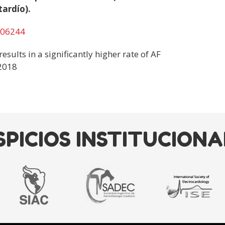
ardío).
2506244
lts in a significantly higher rate of AF
 2018
SPICIOS INSTITUCIONA