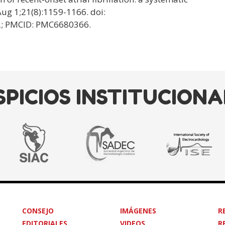
ug 1;21(8):1159-1166. doi:
2; PMCID: PMC6680366.
SPICIOS INSTITUCIONA
CONSEJO
IMÁGENES
R
EDITORIALES
VIDEOS
R