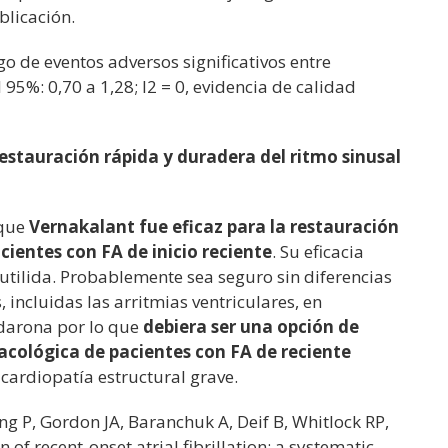
blicación.
sgo de eventos adversos significativos entre
 95%: 0,70 a 1,28; I2 = 0, evidencia de calidad
restauración rápida y duradera del ritmo sinusal
 que
Vernakalant fue eficaz para la restauración
cientes con FA de inicio reciente
. Su eficacia
butilida. Probablemente sea seguro sin diferencias
, incluidas las arritmias ventriculares, en
darona por lo que
debiera ser una opción de
acológica de pacientes con FA de reciente
ardiopatía estructural grave.
g P, Gordon JA, Baranchuk A, Deif B, Whitlock RP,
 of recent-onset atrial fibrillation: a systematic