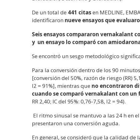
De un total de
441 citas
en MEDLINE, EMBAS
identificaron
nueve ensayos que evaluaron
Seis ensayos compararon vernakalant con
y
un ensayo lo comparó con amiodarona
Se encontró un sesgo metodológico significa
Para la conversión dentro de los 90 minuto
[conversión del 50%, razón de riesgo (RR) 5,1
I2 = 91%], mientras que
no encontraron dif
cuando se comparó vernakalant con un 
RR 2,40; IC del 95%: 0,76-7,58, I2 = 94).
El ritmo sinusal se mantuvo a las 24 h en e
presentaron una conversión aguda.
En general, se consideró que la calidad de l