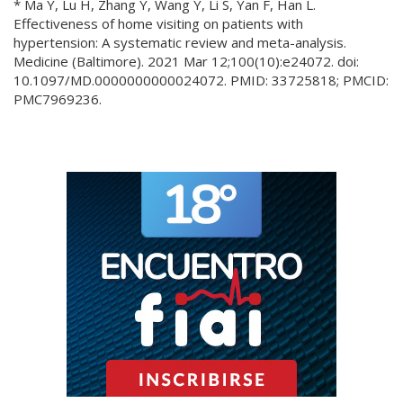
* Ma Y, Lu H, Zhang Y, Wang Y, Li S, Yan F, Han L.
Effectiveness of home visiting on patients with
hypertension: A systematic review and meta-analysis.
Medicine (Baltimore). 2021 Mar 12;100(10):e24072. doi:
10.1097/MD.0000000000024072. PMID: 33725818; PMCID:
PMC7969236.