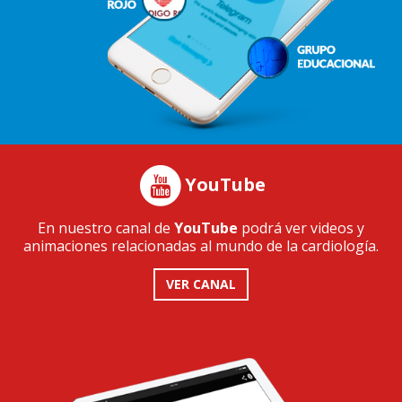
YouTube
En nuestro canal de
YouTube
podrá ver videos y
animaciones relacionadas al mundo de la cardiología.
VER CANAL