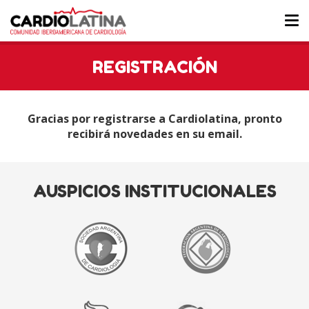
Tog
nav
REGISTRACIÓN
Gracias por registrarse a Cardiolatina, pronto
recibirá novedades en su email.
AUSPICIOS INSTITUCIONALES