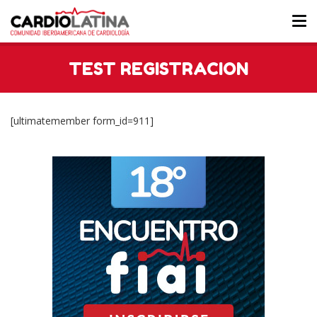
Tog
nav
TEST REGISTRACION
[ultimatemember form_id=911]